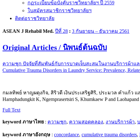
กฏระเบียบข้อบังคับราชวิทยาลัยฯ ปี 2559
ใบสมัครสมาชิกราชวิทยาลัยฯ
ติดต่อราชวิทยาลัย
ASEAN J Rehabil Med.
ปีที่ 28
:
3 กันยายน – ธันวาคม 2561
Original Articles / นิพนธ์ต้นฉบับ
ความชุก ปัจจัยที่สัมพันธ์กับการบาดเจ็บสะสมในงานบริการ
Cumulative Trauma Disorders in Laundry Service: Prevalence, Relate
กมลทิพย์ หาญผดุงกิจ, สิริวดี เงินประเสริฐศิริ, ประมวล คำแก้ว แ
Harnphadungkit K, Ngernprasertsiri S, Khumkaew P and Laohapand
Full Text
keyword ภาษาไทย
:
ความชุก
,
ความสอดคลอง
,
งานบริการผ้า
,
บ
keyword ภาษาอังกฤษ
:
concordance
,
cumulative trauma disorders
,