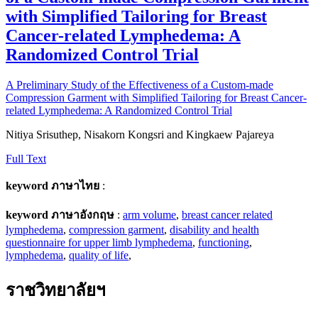
with Simplified Tailoring for Breast
Cancer-related Lymphedema: A
Randomized Control Trial
A Preliminary Study of the Effectiveness of a Custom-made
Compression Garment with Simplified Tailoring for Breast Cancer-
related Lymphedema: A Randomized Control Trial
Nitiya Srisuthep, Nisakorn Kongsri and Kingkaew Pajareya
Full Text
keyword ภาษาไทย
:
keyword ภาษาอังกฤษ
:
arm volume
,
breast cancer related
lymphedema
,
compression garment
,
disability and health
questionnaire for upper limb lymphedema
,
functioning
,
lymphedema
,
quality of life
,
ราชวิทยาลัยฯ