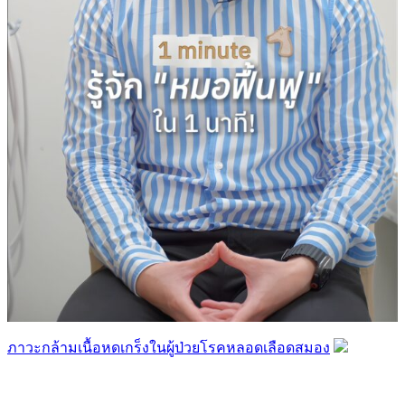
ภาวะกล้ามเนื้อหดเกร็งในผู้ป่วยโรคหลอดเลือดสมอง