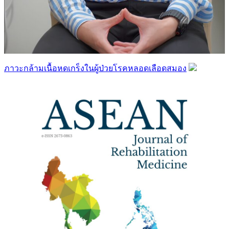
ภาวะกล้ามเนื้อหดเกร็งในผู้ป่วยโรคหลอดเลือดสมอง