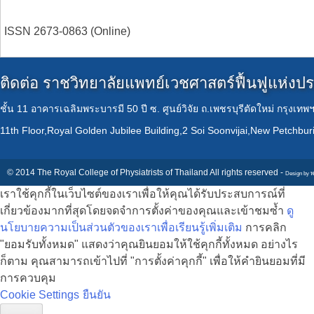
ISSN 2673-0863 (Online)
ติดต่อ ราชวิทยาลัยแพทย์เวชศาสตร์ฟื้นฟูแห่ง
ชั้น 11 อาคารเฉลิมพระบารมี 50 ปี ซ. ศูนย์วิจัย ถ.เพชรบุรีตัดใหม่ กรุงเท
11th Floor,Royal Golden Jubilee Building,2 Soi Soonvijai,New Petchbu
© 2014 The Royal College of Physiatrists of Thailand All rights reserved -
Design by
พ
เราใช้คุกกี้ในเว็บไซต์ของเราเพื่อให้คุณได้รับประสบการณ์ที่
เกี่ยวข้องมากที่สุดโดยจดจำการตั้งค่าของคุณและเข้าชมซ้ำ
ดู
นโยบายความเป็นส่วนตัวของเราเพื่อเรียนรู้เพิ่มเติม
การคลิก
"ยอมรับทั้งหมด" แสดงว่าคุณยินยอมให้ใช้คุกกี้ทั้งหมด อย่างไร
ก็ตาม คุณสามารถเข้าไปที่ "การตั้งค่าคุกกี้" เพื่อให้คำยินยอมที่มี
การควบคุม
Cookie Settings
ยืนยัน